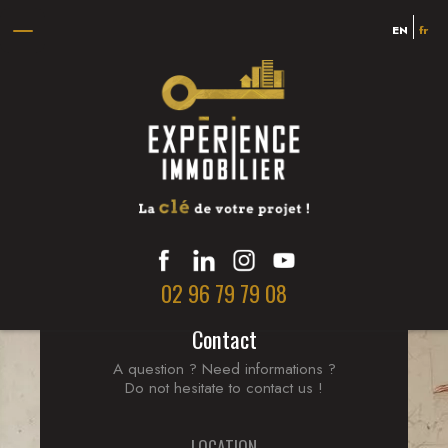
Teo, mai 2025
EN
fr
Nous avons eu le plaisir de confier la vente de notre appartement
à Kyrian, et nous ne pouvons que le recommander vivement. Très
professionnel, à l’écoute et réactif, il a su nous accompagner avec
sérieux et efficacité à chaque étape du process. Grâce à son
expertise et son engagement, la vente s’est déroulée dans les
meilleures conditions. Un grand merci pour son travail impeccable
et son accompagnement rassurant !
02 96 79 79 08
Contact
A question ? Need informations ?
Do not hesitate to contact us !
LOCATION