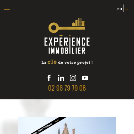
EN
fr
02 96 79 79 08