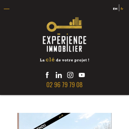
EN
fr
02 96 79 79 08