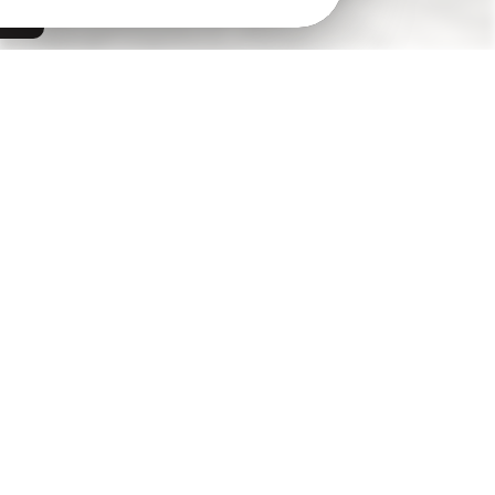
Saint-Brieuc
APPARTEMENT T1 BIS
PROCHE DE LA GARE
Prix de vente :
57 500 €
22000 Saint-Brieuc
33m²
environ -
1
pièces
| Réf. : 539
BRETAGNE - CÔTES D'ARMOR - SAINT-BRIEUC