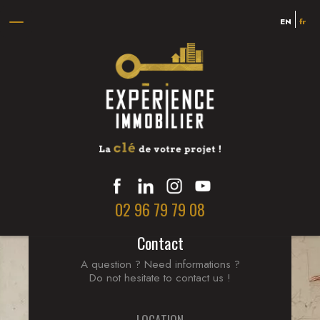
Lévana, janvier 2025
EN
fr
Un immense MERCI à toute l'équipe d'Expérience Immobilier, et tout
particulièrement à Nicolas, qui a vendu notre maison en 3 jours et
2 visites. Nous n'avions aucun doute sur son professionnalisme, sa
disponibilité et son réseau !
J'ai hâte de travailler de nouveau avec Expérience Immobilier sur
mes nouveaux projets, ils ont toute ma confiance.
02 96 79 79 08
Contact
A question ? Need informations ?
Do not hesitate to contact us !
LOCATION