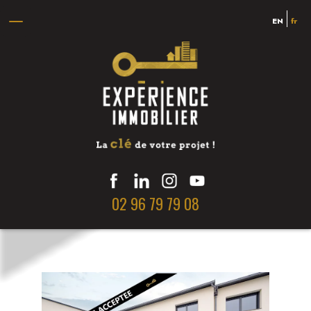
EN
fr
02 96 79 79 08