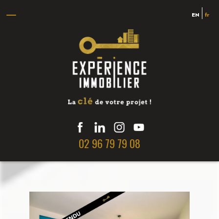
EN
fr
02 96 79 79 08