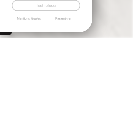
Tout refuser
Mentions légales
Paramétrer
Saint-Quay-Portrieux
MAISON MODERNE
Prix de vente :
285 000 €
22410 Saint-Quay-Portrieux
100m²
environ -
4
pièces
| Réf. :