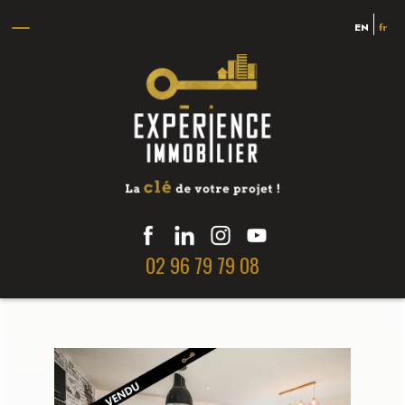
EN
fr
02 96 79 79 08