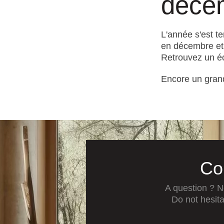
déce
L'année s'est 
en décembre et
Retrouvez un éc
Encore un grand
Co
A question ? N
Do not hesita