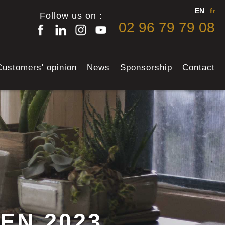
EN
fr
Follow us on :
02 96 79 79 08
Customers' opinion
News
Sponsorship
Contact
EN 2023