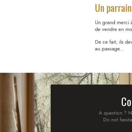
Un parrai
Un grand merci à
de vendre en moi
De ce fait, ils 
au passage...
Co
A question ? N
Do not hesita