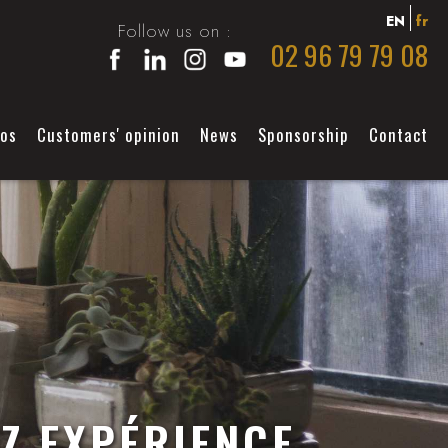
EN
fr
Follow us on :
02 96 79 79 08
éos
Customers' opinion
News
Sponsorship
Contact
Z EXPÉRIENCE