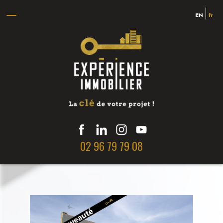
EN
fr
02 96 79 79 08