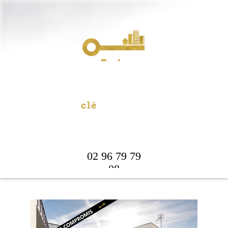
EN
fr
02 96 79 79
08