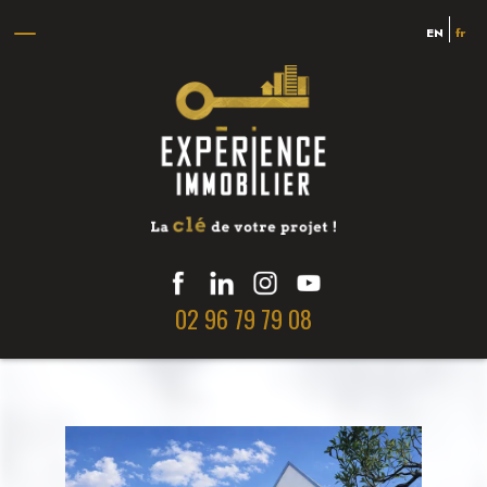
EN
fr
02 96 79 79 08