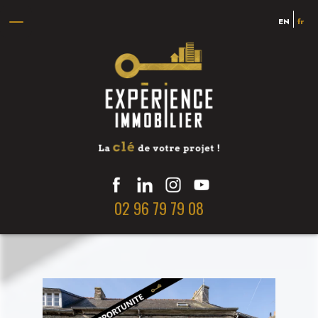
EN
fr
02 96 79 79 08