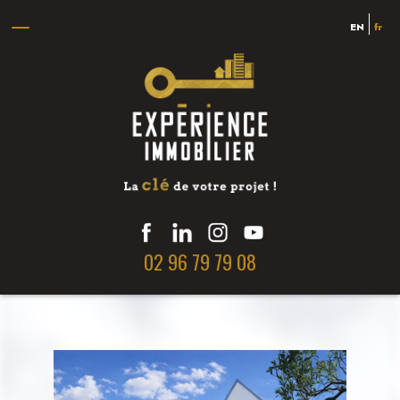
EN
fr
02 96 79 79 08